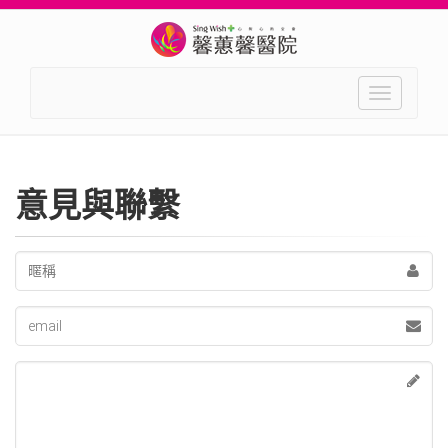
Toggle
navigation
意見與聯繫
Name
Email
message