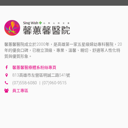
馨蕙馨醫院成立於2000年，是高雄第一家五星級婦幼專科醫院，20
年的優良口碑，已樹立頂級、專業、溫馨、親切、舒適等人性化特
質與優質形象。
馨蕙馨醫療體系粉絲專頁
813高雄市左營區明誠二路541號
(07)558-6080 | (07)960-9515
員工專區