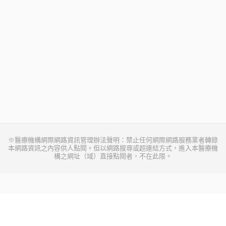
※醫療機構網際網路資訊管理辦法聲明：禁止任何網際網路服務業者轉錄
本網路資訊之內容供人點閱。但以網路搜尋或超連結方式，進入本醫療機
構之網址（域）直接點閱者，不在此限。