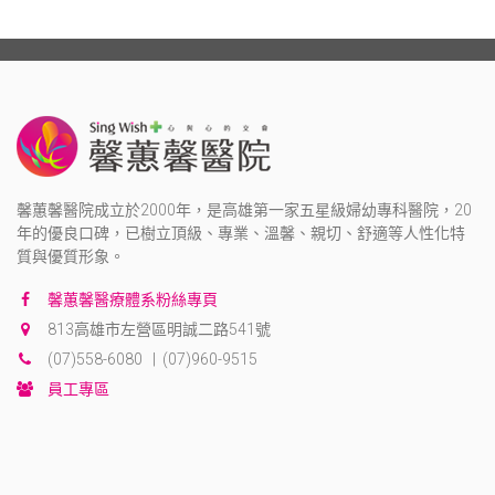
馨蕙馨醫院成立於2000年，是高雄第一家五星級婦幼專科醫院，20
年的優良口碑，已樹立頂級、專業、溫馨、親切、舒適等人性化特
質與優質形象。
馨蕙馨醫療體系粉絲專頁
813高雄市左營區明誠二路541號
(07)558-6080 | (07)960-9515
員工專區