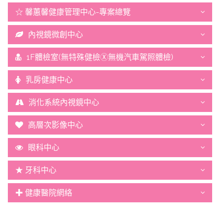
☆ 馨蕙馨健康管理中心-專案總覽
內視鏡微創中心
1F體檢室(無特殊健檢Ⓧ無機汽車駕照體檢)
乳房健康中心
消化系統內視鏡中心
高層次影像中心
眼科中心
★ 牙科中心
✚ 健康醫院網絡