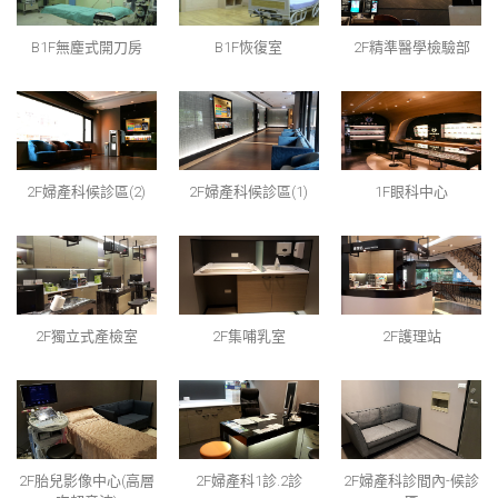
B1F無麈式開刀房
B1F恢復室
2F精準醫學檢驗部
2F婦產科候診區(2)
2F婦產科候診區(1)
1F眼科中心
2F獨立式產檢室
2F集哺乳室
2F護理站
2F胎兒影像中心(高層
2F婦產科1診.2診
2F婦產科診間內-候診