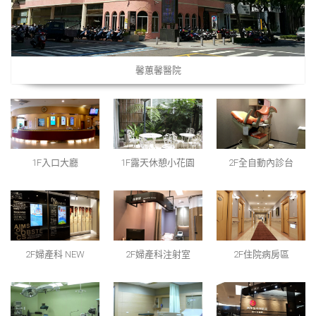
馨蕙馨醫院
1F入口大廳
1F露天休憩小花園
2F全自動內診台
2F婦產科 NEW
2F婦產科注射室
2F住院病房區