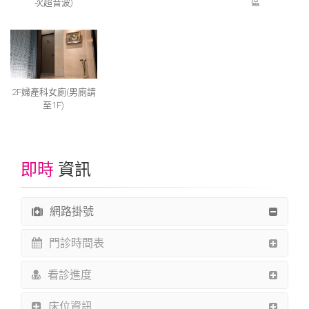
次超音波)
區
2F婦產科女廁(男廁請
至1F)
即時
資訊
網路掛號
門診時間表
看診進度
床位資訊