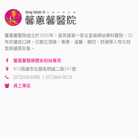
馨蕙馨醫院成立於2000年，是高雄第一家五星級婦幼專科醫院，20
年的優良口碑，已樹立頂級、專業、溫馨、親切、舒適等人性化特
質與優質形象。
馨蕙馨醫療體系粉絲專頁
813高雄市左營區明誠二路541號
(07)558-6080 | (07)960-9515
員工專區