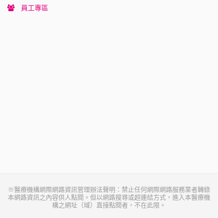
員工專區
※醫療機構網際網路資訊管理辦法聲明：禁止任何網際網路服務業者轉錄
本網路資訊之內容供人點閱。但以網路搜尋或超連結方式，進入本醫療機
構之網址（域）直接點閱者，不在此限。