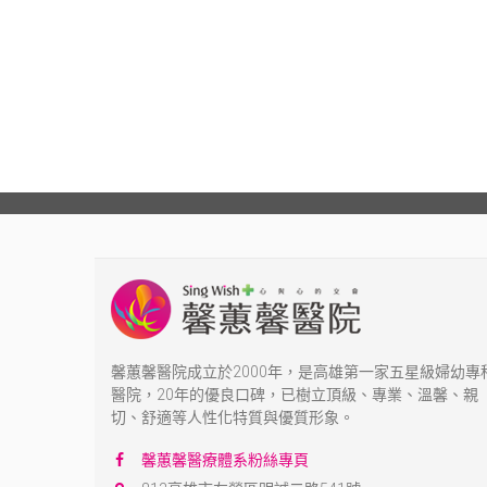
馨蕙馨醫院成立於2000年，是高雄第一家五星級婦幼專
醫院，20年的優良口碑，已樹立頂級、專業、溫馨、親
切、舒適等人性化特質與優質形象。
馨蕙馨醫療體系粉絲專頁